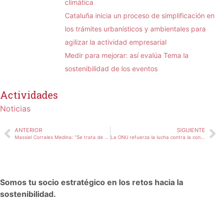
climática
Cataluña inicia un proceso de simplificación en
los trámites urbanísticos y ambientales para
agilizar la actividad empresarial
Medir para mejorar: así evalúa Tema la
sostenibilidad de los eventos
Actividades
Noticias
ANTERIOR
SIGUIENTE
Massiel Corrales Medina: “Se trata de un proyecto innovador sin precedentes en el Perú. Ha supuesto un gran reto técnico que ha exigido innovar y adaptar estudios internacionales al contexto local”
La ONU refuerza la lucha contra la contaminación química con un nuevo panel internacional de expertos
Somos tu socio estratégico en los retos hacia la
sostenibilidad.